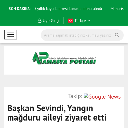
yatırıldı
600 yıllık kaya kitabesi koruma altına alındı
Mimarisi ile 
SON DAKİKA :
Üye Girişi
Türkçe
M
o
b
i
l
M
e
n
ü
Takip:
Başkan Sevindi, Yangın
mağduru aileyi ziyaret etti