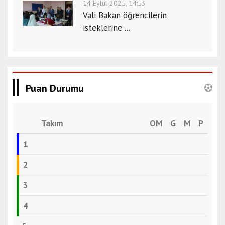
14 Eylül 2025, 14:53
Vali Bakan öğrencilerin
isteklerine ...
Puan Durumu
Takım
OM
G
M
P
1
2
3
4