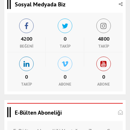
Sosyal Medyada Biz
4200
0
4800
BEĞENI
TAKIP
TAKIP
0
0
0
TAKIP
ABONE
ABONE
E-Bülten Aboneliği