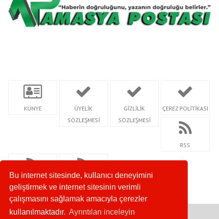
KÜNYE
ÜYELİK
GİZLİLİK
ÇEREZ POLİTİKASI
SÖZLEŞMESİ
SÖZLEŞMESİ
RSS
Bu internet sitesinde, kullanıcı deneyimini
RSS KATEGORİ
SİTEMAP
geliştirmek ve internet sitesinin verimli
çalışmasını sağlamak amacıyla çerezler
kullanılmaktadır.
Ayrıntıları inceleyin