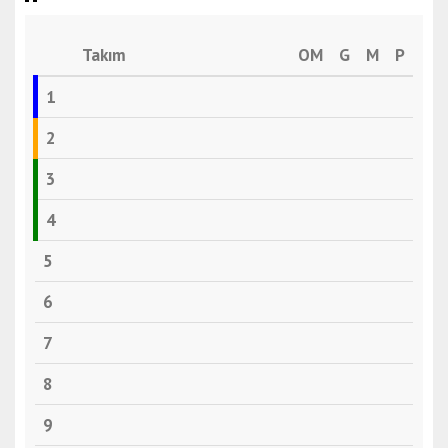
Takım
OM
G
M
P
1
2
3
4
5
6
7
8
9