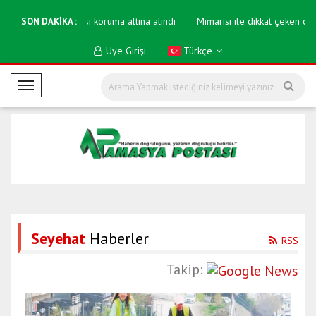
ıllık kaya kitabesi koruma altına alındı
Mimarisi ile dikkat çeken camini
SON DAKİKA :
Üye Girişi
Türkçe
M
o
b
i
l
M
e
n
ü
Seyehat
Haberler
RSS
Takip: