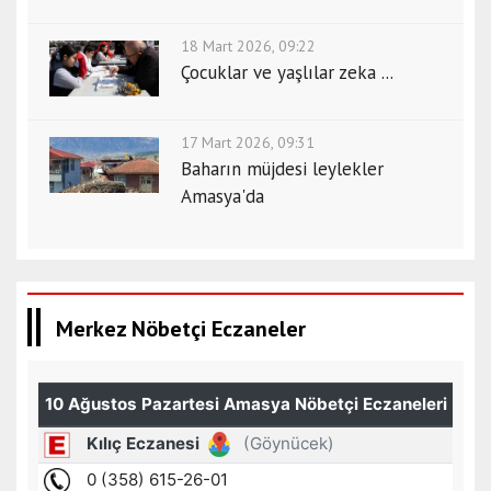
18 Mart 2026, 09:22
Çocuklar ve yaşlılar zeka ...
17 Mart 2026, 09:31
Baharın müjdesi leylekler
Amasya'da
Merkez Nöbetçi Eczaneler