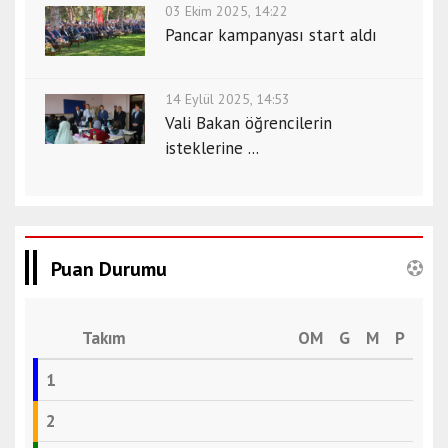
03 Ekim 2025, 14:22
Pancar kampanyası start aldı
14 Eylül 2025, 14:53
Vali Bakan öğrencilerin
isteklerine ...
Puan Durumu
Takım
OM
G
M
P
1
2