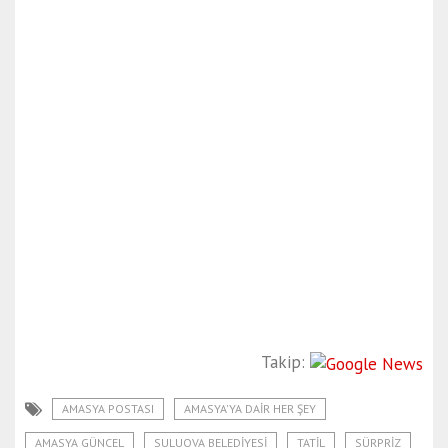
Takip:
AMASYA POSTASI
AMASYA'YA DAIR HER ŞEY
AMASYA GÜNCEL
SULUOVA BELEDIYESI
TATIL
SÜRPRIZ