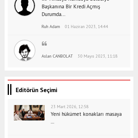
Başkanına Bir Kredi Açmış
Durumda…
Ruh Adam
01 Haziran 2023, 14:44
Aslan CANBOLAT
30 Mayıs 2023, 11:18
Editörün Seçimi
23 Mart 2026, 12:58
Yeni hükümet konakları masaya
...