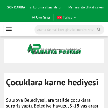
 kaya kitabesi koruma altına alındı
Mimarisi ile dikkat çeken caminin in
SON DAKİKA :
Üye Girişi
Türkçe
M
o
b
i
l
M
e
n
ü
Çocuklara karne hediyesi
Suluova Belediyesi, ara tatilde çocuklara
sürpriz yaptı. Belediye havuzu, 5-18 yaş arası