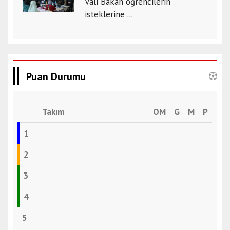
Vali Bakan öğrencilerin
isteklerine ...
Puan Durumu
Takım
OM
G
M
P
1
2
3
4
5