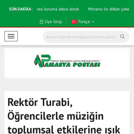
ık kaya kitabesi koruma altına alındı
Mimarisi ile dikkat çeken caminin i
SON DAKİKA :
Üye Girişi
Türkçe
M
o
b
i
l
M
e
n
ü
Rektör Turabi,
Öğrencilerle müziğin
toplumsal etkilerine ışık