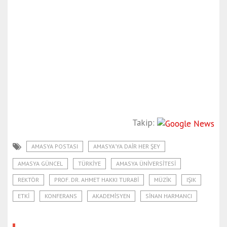
Takip:
AMASYA POSTASI
AMASYA'YA DAIR HER ŞEY
AMASYA GÜNCEL
TÜRKIYE
AMASYA ÜNIVERSITESI
REKTÖR
PROF. DR. AHMET HAKKI TURABI
MÜZIK
IŞIK
ETKI
KONFERANS
AKADEMISYEN
SINAN HARMANCI