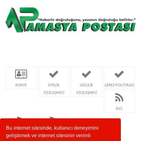
KÜNYE
ÜYELİK
GİZLİLİK
ÇEREZ POLİTİKASI
SÖZLEŞMESİ
SÖZLEŞMESİ
RSS
Bu internet sitesinde, kullanıcı deneyimini
RSS KATEGORİ
SİTEMAP
geliştirmek ve internet sitesinin verimli