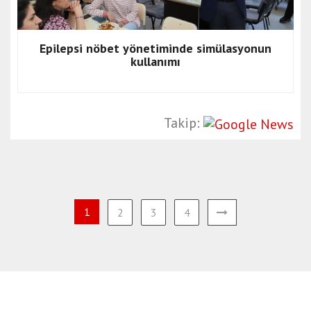
Epilepsi nöbet yönetiminde simülasyonun
kullanımı
Takip:
1
2
3
4