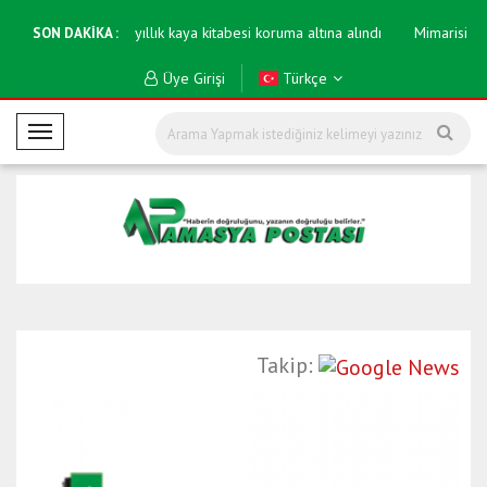
tırıldı
600 yıllık kaya kitabesi koruma altına alındı
Mimarisi ile dik
SON DAKİKA :
Üye Girişi
Türkçe
M
o
b
i
l
M
e
n
ü
Takip: