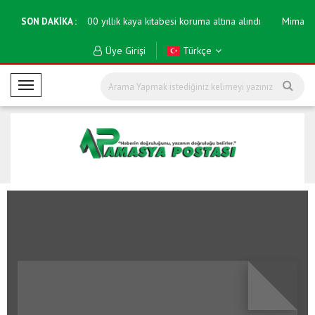
saya yatırıldı
600 yıllık kaya kitabesi koruma altına alındı
Mimarisi
SON DAKİKA :
Üye Girişi
Türkçe
M
o
b
i
l
M
e
n
ü