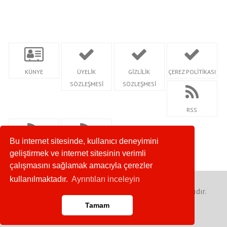
KÜNYE
ÜYELİK
GİZLİLİK
ÇEREZ POLİTİKASI
SÖZLEŞMESİ
SÖZLEŞMESİ
RSS
Bu internet sitesinde, kullanıcı deneyimini
RSS KATEGORİ
SİTEMAP
geliştirmek ve internet sitesinin verimli
çalışmasını sağlamak amacıyla çerezler
kullanılmaktadır.
Ayrıntıları inceleyin
Copyright 2023 © Amasya Postası - Her Hakkı Saklıdır.
Tamam
Anasayfa
RSS
İletişim