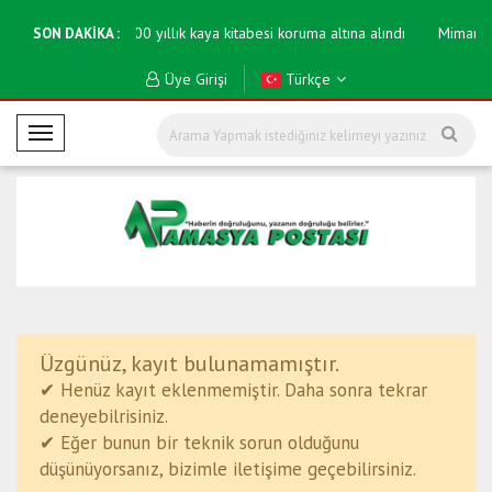
saya yatırıldı
600 yıllık kaya kitabesi koruma altına alındı
Mimarisi 
SON DAKİKA :
Üye Girişi
Türkçe
M
o
b
i
l
M
e
n
ü
Üzgünüz, kayıt bulunamamıştır.
✔ Henüz kayıt eklenmemiştir. Daha sonra tekrar
deneyebilrisiniz.
✔ Eğer bunun bir teknik sorun olduğunu
düşünüyorsanız, bizimle iletişime geçebilirsiniz.