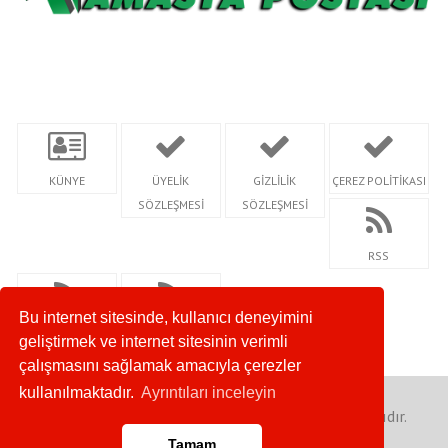
KÜNYE
ÜYELİK
GİZLİLİK
ÇEREZ POLİTİKASI
SÖZLEŞMESİ
SÖZLEŞMESİ
RSS
Bu internet sitesinde, kullanıcı deneyimini
RSS KATEGORİ
SİTEMAP
geliştirmek ve internet sitesinin verimli
çalışmasını sağlamak amacıyla çerezler
kullanılmaktadır.
Ayrıntıları inceleyin
Copyright 2023 © Amasya Postası - Her Hakkı Saklıdır.
Tamam